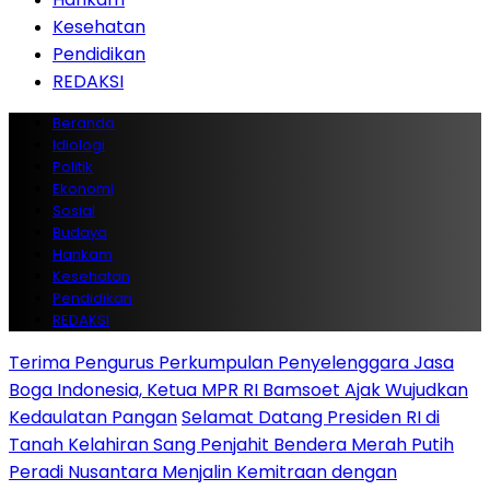
Kesehatan
Pendidikan
REDAKSI
Beranda
Idiologi
Politik
Ekonomi
Sosial
Budaya
Hankam
Kesehatan
Pendidikan
REDAKSI
Terima Pengurus Perkumpulan Penyelenggara Jasa
Boga Indonesia, Ketua MPR RI Bamsoet Ajak Wujudkan
Kedaulatan Pangan
Selamat Datang Presiden RI di
Tanah Kelahiran Sang Penjahit Bendera Merah Putih
Peradi Nusantara Menjalin Kemitraan dengan