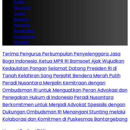
Politik
Ekonomi
Sosial
Budaya
Hankam
Kesehatan
Pendidikan
REDAKSI
Terima Pengurus Perkumpulan Penyelenggara Jasa
Boga Indonesia, Ketua MPR RI Bamsoet Ajak Wujudkan
Kedaulatan Pangan
Selamat Datang Presiden RI di
Tanah Kelahiran Sang Penjahit Bendera Merah Putih
Peradi Nusantara Menjalin Kemitraan dengan
Ombudsman RI untuk Menguatkan Peran Advokasi dan
Penegakan Hukum di Indonesia
Peradi Nusantara
Berkomitmen untuk Menjadi Advokat Spesialis dengan
Dukungan Ombudsman RI
Menangani Stunting melalui
Kolaborasi dan Komitmen di Puskesmas Bantargebang