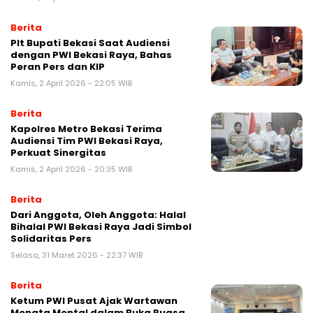
Berita
Plt Bupati Bekasi Saat Audiensi
dengan PWI Bekasi Raya, Bahas
Peran Pers dan KIP
Kamis, 2 April 2026 - 22:05 WIB
Berita
Kapolres Metro Bekasi Terima
Audiensi Tim PWI Bekasi Raya,
Perkuat Sinergitas
Kamis, 2 April 2026 - 20:35 WIB
Berita
Dari Anggota, Oleh Anggota: Halal
Bihalal PWI Bekasi Raya Jadi Simbol
Solidaritas Pers
Selasa, 31 Maret 2026 - 22:37 WIB
Berita
Ketum PWI Pusat Ajak Wartawan
Menata Mental dalam Buka Puasa