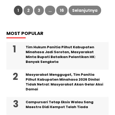
Paginasi
pos
1
2
3
…
16
Selanjutnya
MOST POPULAR
Tim Hukum Panitia Pilhut Kabupaten
Minahasa Jadi Sorotan, Masyarakat
Minta Bupati Batalkan Pelantikan HK:
Banyak Sengketa
Masyarakat Menggugat, Tim Panitia
Pilhut Kabupaten Minahasa 2026 Dinilai
Tidak Netral: Masyarakat Akan Gelar Aksi
Damai
Campursari Tetap Eksis Walau Sang
Maestro Didi Kempot Telah Tiada