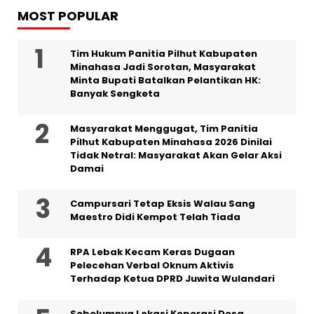
MOST POPULAR
Tim Hukum Panitia Pilhut Kabupaten
Minahasa Jadi Sorotan, Masyarakat
Minta Bupati Batalkan Pelantikan HK:
Banyak Sengketa
Masyarakat Menggugat, Tim Panitia
Pilhut Kabupaten Minahasa 2026 Dinilai
Tidak Netral: Masyarakat Akan Gelar Aksi
Damai
Campursari Tetap Eksis Walau Sang
Maestro Didi Kempot Telah Tiada
RPA Lebak Kecam Keras Dugaan
Pelecehan Verbal Oknum Aktivis
Terhadap Ketua DPRD Juwita Wulandari
Sebelumnya Lokasi Koperasi Desa