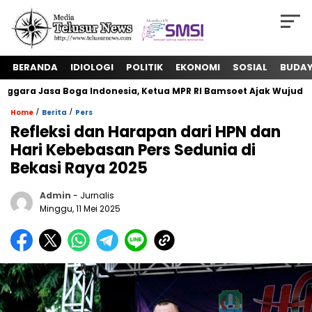
BERANDA
IDIOLOGI
POLITIK
EKONOMI
SOSIAL
BUDA
ra Jasa Boga Indonesia, Ketua MPR RI Bamsoet Ajak Wujudkan 
/
/
Home
Berita
Pers
Refleksi dan Harapan dari HPN dan
Hari Kebebasan Pers Sedunia di
Bekasi Raya 2025
Admin
- Jurnalis
Minggu, 11 Mei 2025