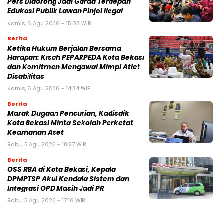
Pers Didorong Jadi Garda Terdepan
Edukasi Publik Lawan Pinjol Ilegal
Kamis, 6 Agu 2026 - 15:08 WIB
Berita
Ketika Hukum Berjalan Bersama
Harapan: Kisah PEPARPEDA Kota Bekasi
dan Komitmen Mengawal Mimpi Atlet
Disabilitas
Kamis, 6 Agu 2026 - 14:34 WIB
Berita
‎Marak Dugaan Pencurian, Kadisdik
Kota Bekasi Minta Sekolah Perketat
Keamanan Aset
Rabu, 5 Agu 2026 - 18:27 WIB
Berita
‎OSS RBA di Kota Bekasi, Kepala
DPMPTSP Akui Kendala Sistem dan
Integrasi OPD Masih Jadi PR
Rabu, 5 Agu 2026 - 17:16 WIB