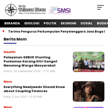
BERANDA
IDIOLOGI
POLITIK
EKONOMI
SOSIAL
BUDA
Terima Pengurus Perkumpulan Penyelenggara Jasa Boga In
Berita
Mom
Health
Pelayanan GEBUK Stunting
Puskemas Karang Kitri Sangat
Menolong Warga Masyarakat
Kamis, 26 September 2024 - 17:37 WIB
Mom
Everything Newlyweds Should Know
about Coupling Finances
Rabu, 9 Juni 2021 - 10:33 WIB
Mom