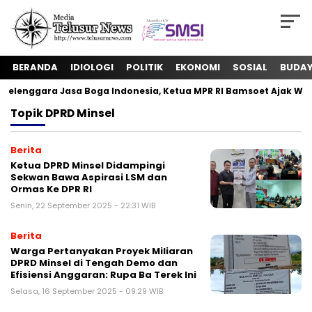
BERANDA
IDIOLOGI
POLITIK
EKONOMI
SOSIAL
BUDA
lenggara Jasa Boga Indonesia, Ketua MPR RI Bamsoet Ajak Wuj
Topik
DPRD Minsel
Berita
Ketua DPRD Minsel Didampingi
Sekwan Bawa Aspirasi LSM dan
Ormas Ke DPR RI
Senin, 22 September 2025 - 22:31 WIB
Berita
Warga Pertanyakan Proyek Miliaran
DPRD Minsel di Tengah Demo dan
Efisiensi Anggaran: Rupa Ba Terek Ini
Selasa, 16 September 2025 - 09:29 WIB