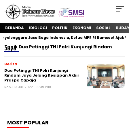
BERANDA
IDIOLOGI
POLITIK
EKONOMI
SOSIAL
BUDA
yelenggara Jasa Boga Indonesia, Ketua MPR RI Bamsoet Ajak W
Topik
Dua Petinggi TNI Polri Kunjungi Rindam
Jaya
Berita
Dua Petinggi TNI Polri Kunjungi
Rindam Jaya Jelang Kesiapan Akhir
Praspa Capaja
Rabu, 13 Juli 2022 - 15:39 WIB
MOST POPULAR