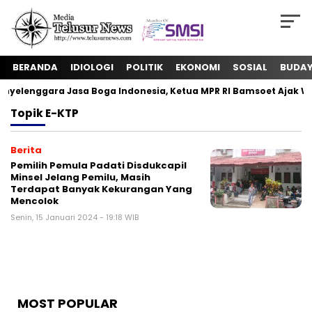
BERANDA
IDIOLOGI
POLITIK
EKONOMI
SOSIAL
BUDA
yelenggara Jasa Boga Indonesia, Ketua MPR RI Bamsoet Ajak W
Topik
E-KTP
Berita
Pemilih Pemula Padati Disdukcapil
Minsel Jelang Pemilu, Masih
Terdapat Banyak Kekurangan Yang
Mencolok
Senin, 15 Januari 2024 - 19:18 WIB
MOST POPULAR