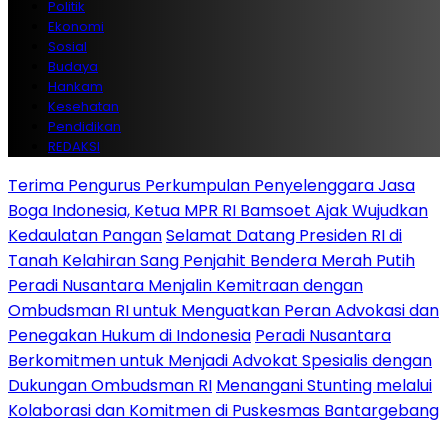
Politik
Ekonomi
Sosial
Budaya
Hankam
Kesehatan
Pendidikan
REDAKSI
Terima Pengurus Perkumpulan Penyelenggara Jasa
Boga Indonesia, Ketua MPR RI Bamsoet Ajak Wujudkan
Kedaulatan Pangan
Selamat Datang Presiden RI di
Tanah Kelahiran Sang Penjahit Bendera Merah Putih
Peradi Nusantara Menjalin Kemitraan dengan
Ombudsman RI untuk Menguatkan Peran Advokasi dan
Penegakan Hukum di Indonesia
Peradi Nusantara
Berkomitmen untuk Menjadi Advokat Spesialis dengan
Dukungan Ombudsman RI
Menangani Stunting melalui
Kolaborasi dan Komitmen di Puskesmas Bantargebang