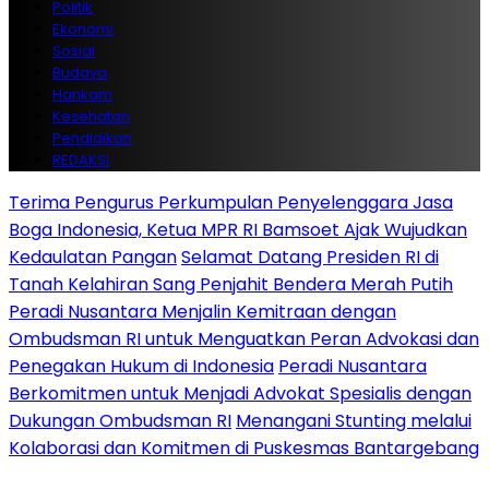
Politik
Ekonomi
Sosial
Budaya
Hankam
Kesehatan
Pendidikan
REDAKSI
Terima Pengurus Perkumpulan Penyelenggara Jasa
Boga Indonesia, Ketua MPR RI Bamsoet Ajak Wujudkan
Kedaulatan Pangan
Selamat Datang Presiden RI di
Tanah Kelahiran Sang Penjahit Bendera Merah Putih
Peradi Nusantara Menjalin Kemitraan dengan
Ombudsman RI untuk Menguatkan Peran Advokasi dan
Penegakan Hukum di Indonesia
Peradi Nusantara
Berkomitmen untuk Menjadi Advokat Spesialis dengan
Dukungan Ombudsman RI
Menangani Stunting melalui
Kolaborasi dan Komitmen di Puskesmas Bantargebang