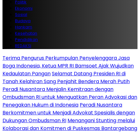
Politik
Ekonomi
Sosial
Budaya
Hankam
Kesehatan
Pendidikan
REDAKSI
Terima Pengurus Perkumpulan Penyelenggara Jasa
Boga Indonesia, Ketua MPR RI Bamsoet Ajak Wujudkan
Kedaulatan Pangan
Selamat Datang Presiden RI di
Tanah Kelahiran Sang Penjahit Bendera Merah Putih
Peradi Nusantara Menjalin Kemitraan dengan
Ombudsman RI untuk Menguatkan Peran Advokasi dan
Penegakan Hukum di Indonesia
Peradi Nusantara
Berkomitmen untuk Menjadi Advokat Spesialis dengan
Dukungan Ombudsman RI
Menangani Stunting melalui
Kolaborasi dan Komitmen di Puskesmas Bantargebang