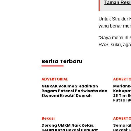
Taman Resi
Untuk Struktur
yang benar me
“Saya memilih s
RAS, suku, agam
Berita Terbaru
ADVERTORIAL
ADVERTO
GEBRAK Volume 2 Hadirkan
Meriahk
Ragam Potensi Pariwisata dan
Kabupat
Ekonomi Kreatif Daerah
28 Tim B
Futsal B
Bekasi
ADVERTO
Dorong UMKM Naik Kelas,
‎Semarak
KADIN Kota Bekasi Perkuat
Bekasi: 