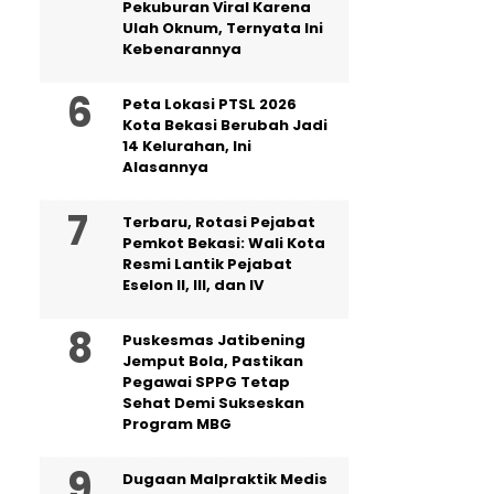
Pekuburan Viral Karena
Ulah Oknum, Ternyata Ini
Kebenarannya
Peta Lokasi PTSL 2026
Kota Bekasi Berubah Jadi
14 Kelurahan, Ini
Alasannya
‎Terbaru, Rotasi Pejabat
Pemkot Bekasi: Wali Kota
Resmi Lantik Pejabat
Eselon II, III, dan IV ‎
Puskesmas Jatibening
Jemput Bola, Pastikan
Pegawai SPPG Tetap
Sehat Demi Sukseskan
Program MBG
‎Dugaan Malpraktik Medis