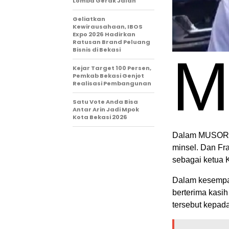
Lomba Gerak Jalan
‎Geliatkan
Kewirausahaan, IBOS
Expo 2026 Hadirkan
Ratusan Brand Peluang
Bisnis di Bekasi
Kejar Target 100 Persen,
Pemkab Bekasi Genjot
Realisasi Pembangunan
Satu Vote Anda Bisa
Antar Arin Jadi Mpok
Kota Bekasi 2026
Dalam MUSORKA
minsel. Dan Fr
sebagai ketua 
Dalam kesempa
berterima kasi
tersebut kepad