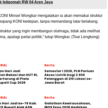
k Istiqomah RW 04 Aren Jaya
 KONI Minsel Wongkar mengatakan ia akan memakai struktur
nopang KONI kedepan, tanpa memandang latar belakang.
truktur yang ingin membangun olahraga, tidak ada melihat
a, apalagi partai politik,” tutup Wongkar. (Toar Lengkong)
RIAL
Berita
an Hari Jadi
Semester I 2026, PLN Perluas
en Bekasi dan HUT RI,
Akses Listrik bagi 2.930
ertarung di Piala
Pelanggan di 210 Lokasi se-
upati Cup 2026
Jawa Barat
RIAL
Berita
 Hari Jadi ke-76 Kab.
‎Geliatkan Kewirausahaan,
Plt Bupati Ajak ASN
IBOS Expo 2026 Hadirkan