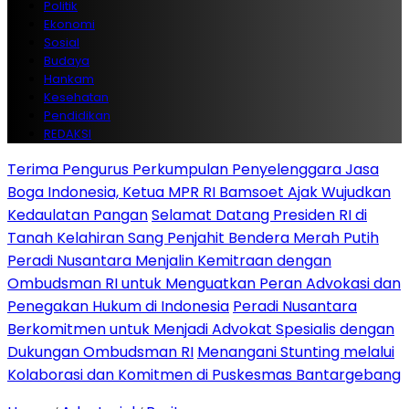
Politik
Ekonomi
Sosial
Budaya
Hankam
Kesehatan
Pendidikan
REDAKSI
Terima Pengurus Perkumpulan Penyelenggara Jasa
Boga Indonesia, Ketua MPR RI Bamsoet Ajak Wujudkan
Kedaulatan Pangan
Selamat Datang Presiden RI di
Tanah Kelahiran Sang Penjahit Bendera Merah Putih
Peradi Nusantara Menjalin Kemitraan dengan
Ombudsman RI untuk Menguatkan Peran Advokasi dan
Penegakan Hukum di Indonesia
Peradi Nusantara
Berkomitmen untuk Menjadi Advokat Spesialis dengan
Dukungan Ombudsman RI
Menangani Stunting melalui
Kolaborasi dan Komitmen di Puskesmas Bantargebang