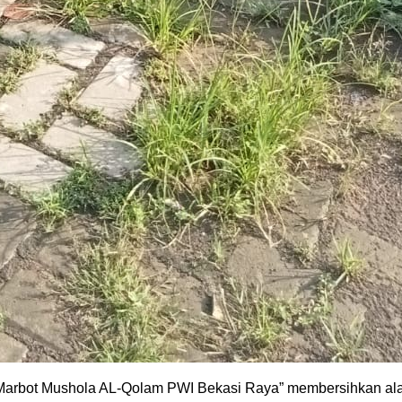
 “Marbot Mushola AL-Qolam PWI Bekasi Raya” membersihkan alan