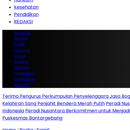
Kesehatan
Pendidikan
REDAKSI
Beranda
Idiologi
Politik
Ekonomi
Sosial
Budaya
Hankam
Kesehatan
Pendidikan
REDAKSI
Terima Pengurus Perkumpulan Penyelenggara Jasa Boga
Kelahiran Sang Penjahit Bendera Merah Putih
Peradi Nu
Indonesia
Peradi Nusantara Berkomitmen untuk Menjad
Puskesmas Bantargebang
Home
Berita
Sosial
/
/