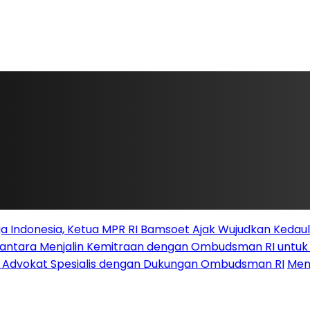
 Indonesia, Ketua MPR RI Bamsoet Ajak Wujudkan Kedau
santara Menjalin Kemitraan dengan Ombudsman RI untu
i Advokat Spesialis dengan Dukungan Ombudsman RI
Men