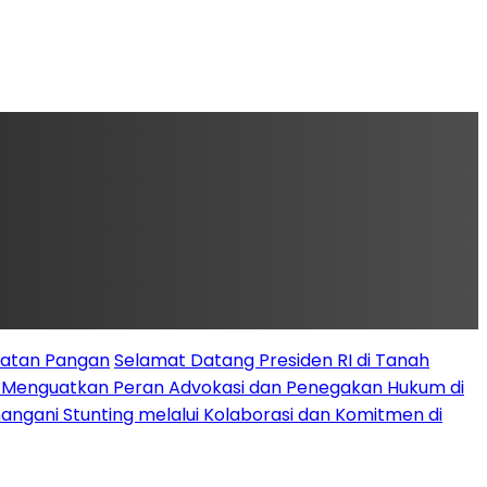
latan Pangan
Selamat Datang Presiden RI di Tanah
k Menguatkan Peran Advokasi dan Penegakan Hukum di
angani Stunting melalui Kolaborasi dan Komitmen di