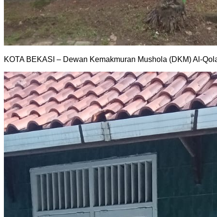
KOTA BEKASI – Dewan Kemakmuran Mushola (DKM) Al-Qolam P