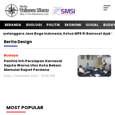
BERANDA
IDIOLOGI
POLITIK
EKONOMI
SOSIAL
BUDA
yelenggara Jasa Boga Indonesia, Ketua MPR RI Bamsoet Ajak W
Berita
Design
Budaya
Panitia Inti Persiapan Karnaval
Sejuta Warna Ulos Kota Bekasi
Memulai Rapat Perdana
Rabu, 2 November 2022 - 16:06 WIB
MOST POPULAR