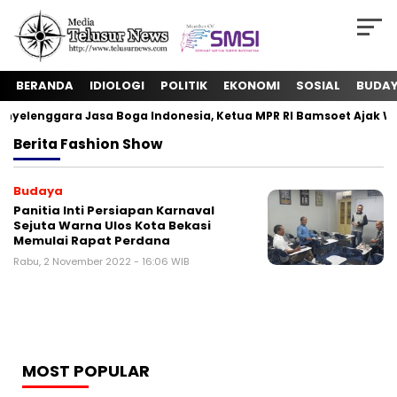
BERANDA
IDIOLOGI
POLITIK
EKONOMI
SOSIAL
BUDA
yelenggara Jasa Boga Indonesia, Ketua MPR RI Bamsoet Ajak W
Berita
Fashion Show
Budaya
Panitia Inti Persiapan Karnaval
Sejuta Warna Ulos Kota Bekasi
Memulai Rapat Perdana
Rabu, 2 November 2022 - 16:06 WIB
MOST POPULAR