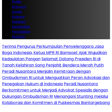
Politik
Ekonomi
Sosial
Budaya
Hankam
Kesehatan
Pendidikan
REDAKSI
Terima Pengurus Perkumpulan Penyelenggara Jasa
Boga Indonesia, Ketua MPR RI Bamsoet Ajak Wujudkan
Kedaulatan Pangan
Selamat Datang Presiden RI di
Tanah Kelahiran Sang Penjahit Bendera Merah Putih
Peradi Nusantara Menjalin Kemitraan dengan
Ombudsman RI untuk Menguatkan Peran Advokasi dan
Penegakan Hukum di Indonesia
Peradi Nusantara
Berkomitmen untuk Menjadi Advokat Spesialis dengan
Dukungan Ombudsman RI
Menangani Stunting melalui
Kolaborasi dan Komitmen di Puskesmas Bantargebang