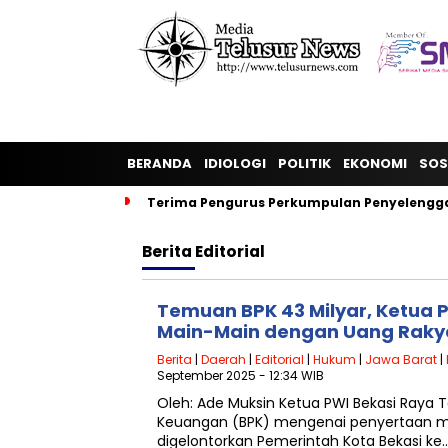
BERANDA
IDIOLOGI
POLITIK
EKONOMI
SOS
Terima Pengurus Perkumpulan Penyelengga
Berita
Editorial
Temuan BPK 43 Milyar, Ketua P
Main-Main dengan Uang Raky
Berita
|
Daerah
|
Editorial
|
Hukum
|
Jawa Barat
|
September 2025 - 12:34 WIB
Oleh: Ade Muksin Ketua PWI Bekasi Raya
Keuangan (BPK) mengenai penyertaan mod
digelontorkan Pemerintah Kota Bekasi ke