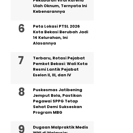
Pekuburan Viral Karena
Ulah Oknum, Ternyata Ini
Kebenarannya
Peta Lokasi PTSL 2026
Kota Bekasi Berubah Jadi
14 Kelurahan, Ini
Alasannya
‎Terbaru, Rotasi Pejabat
Pemkot Bekasi: Wali Kota
Resmi Lantik Pejabat
Eselon II, III, dan IV ‎
Puskesmas Jatibening
Jemput Bola, Pastikan
Pegawai SPPG Tetap
Sehat Demi Sukseskan
Program MBG
‎Dugaan Malpraktik Medis
WNI di Malaysia: