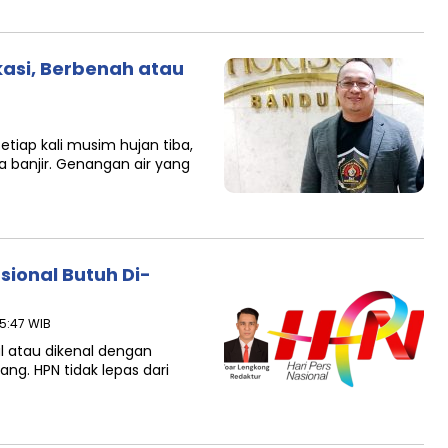
ekasi, Berbenah atau
B
etiap kali musim hujan tiba,
a banjir. Genangan air yang
sional Butuh Di-
15:47 WIB
l atau dikenal dengan
ng. HPN tidak lepas dari