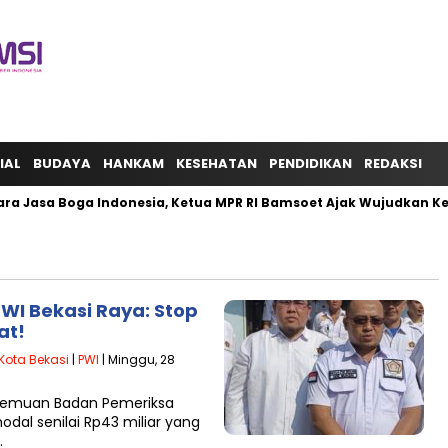
IAL
BUDAYA
HANKAM
KESEHATAN
PENDIDIKAN
REDAKSI
ra Jasa Boga Indonesia, Ketua MPR RI Bamsoet Ajak Wujudkan K
WI Bekasi Raya: Stop
at!
Kota Bekasi
|
PWI
| Minggu, 28
 Temuan Badan Pemeriksa
al senilai Rp43 miliar yang
…