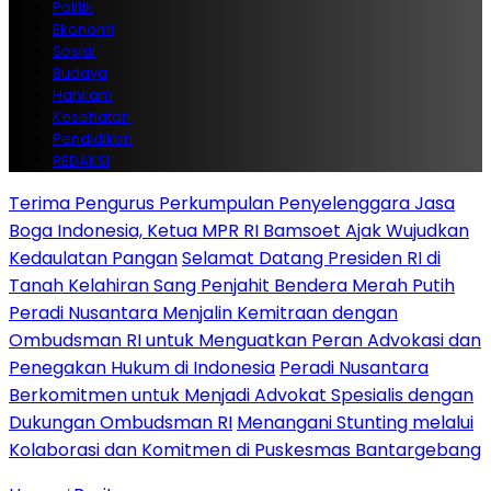
Politik
Ekonomi
Sosial
Budaya
Hankam
Kesehatan
Pendidikan
REDAKSI
Terima Pengurus Perkumpulan Penyelenggara Jasa
Boga Indonesia, Ketua MPR RI Bamsoet Ajak Wujudkan
Kedaulatan Pangan
Selamat Datang Presiden RI di
Tanah Kelahiran Sang Penjahit Bendera Merah Putih
Peradi Nusantara Menjalin Kemitraan dengan
Ombudsman RI untuk Menguatkan Peran Advokasi dan
Penegakan Hukum di Indonesia
Peradi Nusantara
Berkomitmen untuk Menjadi Advokat Spesialis dengan
Dukungan Ombudsman RI
Menangani Stunting melalui
Kolaborasi dan Komitmen di Puskesmas Bantargebang