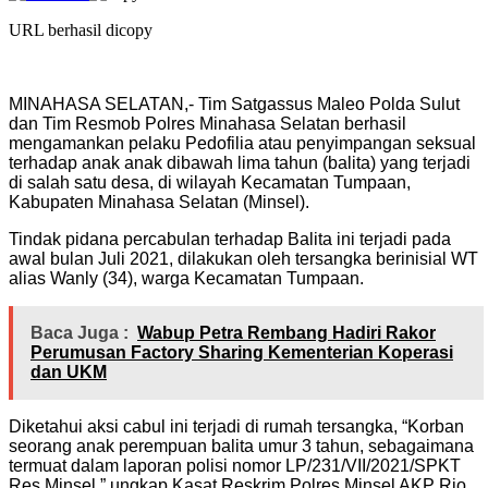
URL berhasil dicopy
MINAHASA SELATAN,- Tim Satgassus Maleo Polda Sulut
dan Tim Resmob Polres Minahasa Selatan berhasil
mengamankan pelaku Pedofilia atau penyimpangan seksual
terhadap anak anak dibawah lima tahun (balita) yang terjadi
di salah satu desa, di wilayah Kecamatan Tumpaan,
Kabupaten Minahasa Selatan (Minsel).
Tindak pidana percabulan terhadap Balita ini terjadi pada
awal bulan Juli 2021, dilakukan oleh tersangka berinisial WT
alias Wanly (34), warga Kecamatan Tumpaan.
Baca Juga :
Wabup Petra Rembang Hadiri Rakor
Perumusan Factory Sharing Kementerian Koperasi
dan UKM
Diketahui aksi cabul ini terjadi di rumah tersangka, “Korban
seorang anak perempuan balita umur 3 tahun, sebagaimana
termuat dalam laporan polisi nomor LP/231/VII/2021/SPKT
Res Minsel,” ungkap Kasat Reskrim Polres Minsel AKP Rio