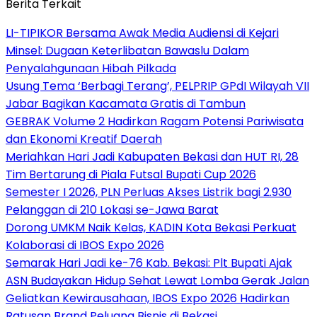
Berita Terkait
LI-TIPIKOR Bersama Awak Media Audiensi di Kejari
Minsel: Dugaan Keterlibatan Bawaslu Dalam
Penyalahgunaan Hibah Pilkada
‎Usung Tema ‘Berbagi Terang’, PELPRIP GPdI Wilayah VII
Jabar Bagikan Kacamata Gratis di Tambun
GEBRAK Volume 2 Hadirkan Ragam Potensi Pariwisata
dan Ekonomi Kreatif Daerah
Meriahkan Hari Jadi Kabupaten Bekasi dan HUT RI, 28
Tim Bertarung di Piala Futsal Bupati Cup 2026
Semester I 2026, PLN Perluas Akses Listrik bagi 2.930
Pelanggan di 210 Lokasi se-Jawa Barat
Dorong UMKM Naik Kelas, KADIN Kota Bekasi Perkuat
Kolaborasi di IBOS Expo 2026
‎Semarak Hari Jadi ke-76 Kab. Bekasi: Plt Bupati Ajak
ASN Budayakan Hidup Sehat Lewat Lomba Gerak Jalan
‎Geliatkan Kewirausahaan, IBOS Expo 2026 Hadirkan
Ratusan Brand Peluang Bisnis di Bekasi