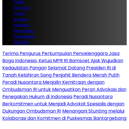
Politik
Ekonomi
Sosial
Budaya
Hankam
Kesehatan
Pendidikan
REDAKSI
Terima Pengurus Perkumpulan Penyelenggara Jasa
Boga Indonesia, Ketua MPR RI Bamsoet Ajak Wujudkan
Kedaulatan Pangan
Selamat Datang Presiden RI di
Tanah Kelahiran Sang Penjahit Bendera Merah Putih
Peradi Nusantara Menjalin Kemitraan dengan
Ombudsman RI untuk Menguatkan Peran Advokasi dan
Penegakan Hukum di Indonesia
Peradi Nusantara
Berkomitmen untuk Menjadi Advokat Spesialis dengan
Dukungan Ombudsman RI
Menangani Stunting melalui
Kolaborasi dan Komitmen di Puskesmas Bantargebang