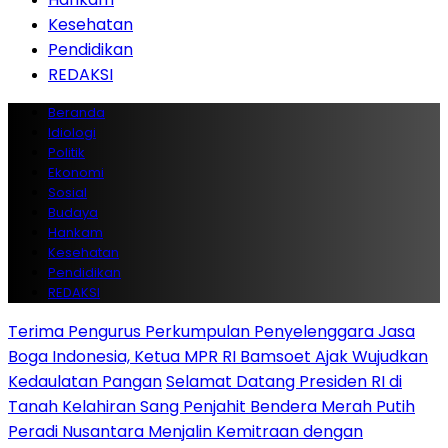
Kesehatan
Pendidikan
REDAKSI
Beranda
Idiologi
Politik
Ekonomi
Sosial
Budaya
Hankam
Kesehatan
Pendidikan
REDAKSI
Terima Pengurus Perkumpulan Penyelenggara Jasa
Boga Indonesia, Ketua MPR RI Bamsoet Ajak Wujudkan
Kedaulatan Pangan
Selamat Datang Presiden RI di
Tanah Kelahiran Sang Penjahit Bendera Merah Putih
Peradi Nusantara Menjalin Kemitraan dengan