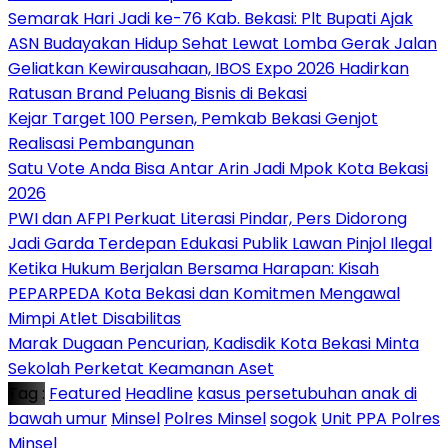
‎Semarak Hari Jadi ke-76 Kab. Bekasi: Plt Bupati Ajak
ASN Budayakan Hidup Sehat Lewat Lomba Gerak Jalan
‎Geliatkan Kewirausahaan, IBOS Expo 2026 Hadirkan
Ratusan Brand Peluang Bisnis di Bekasi
Kejar Target 100 Persen, Pemkab Bekasi Genjot
Realisasi Pembangunan
Satu Vote Anda Bisa Antar Arin Jadi Mpok Kota Bekasi
2026
PWI dan AFPI Perkuat Literasi Pindar, Pers Didorong
Jadi Garda Terdepan Edukasi Publik Lawan Pinjol Ilegal
Ketika Hukum Berjalan Bersama Harapan: Kisah
PEPARPEDA Kota Bekasi dan Komitmen Mengawal
Mimpi Atlet Disabilitas
‎Marak Dugaan Pencurian, Kadisdik Kota Bekasi Minta
Sekolah Perketat Keamanan Aset
Tag :
Featured
Headline
kasus persetubuhan anak di
bawah umur
Minsel
Polres Minsel
sogok
Unit PPA Polres
Minsel