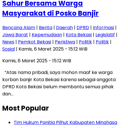
Sahur Bersama Warga
Masyarakat di Posko Banjir
Bencana Alam
|
Berita
|
Daerah
|
DPRD
|
Informasi
|
Jawa Barat
|
Kepemudaan
|
Kota Bekasi
|
Legislatif
|
News
|
Pemkot Bekasi
|
Peristiwa
|
Politik
|
Politik
|
Sosial
| Kamis, 6 Maret 2025 - 15:12 WIB
Kamis, 6 Maret 2025 - 15:12 WIB
“Atas nama pribadi, saya mohon maaf ke warga
korban banjir Kota Bekasi karena sebagai anggota
DPRD Kota Bekasi belum membantu semua pihak
dan…
Most Popular
Tim Hukum Panitia Pilhut Kabupaten Minahasa