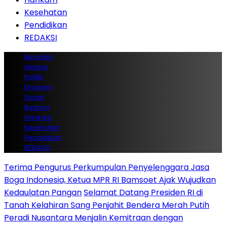
Kesehatan
Pendidikan
REDAKSI
Beranda
Idiologi
Politik
Ekonomi
Sosial
Budaya
Hankam
Kesehatan
Pendidikan
REDAKSI
Terima Pengurus Perkumpulan Penyelenggara Jasa
Boga Indonesia, Ketua MPR RI Bamsoet Ajak Wujudkan
Kedaulatan Pangan
Selamat Datang Presiden RI di
Tanah Kelahiran Sang Penjahit Bendera Merah Putih
Peradi Nusantara Menjalin Kemitraan dengan