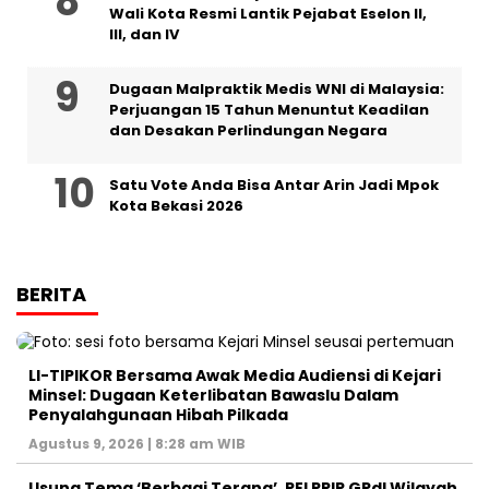
Wali Kota Resmi Lantik Pejabat Eselon II,
III, dan IV ‎
‎Dugaan Malpraktik Medis WNI di Malaysia:
Perjuangan 15 Tahun Menuntut Keadilan
dan Desakan Perlindungan Negara
Satu Vote Anda Bisa Antar Arin Jadi Mpok
Kota Bekasi 2026
BERITA
LI-TIPIKOR Bersama Awak Media Audiensi di Kejari
Minsel: Dugaan Keterlibatan Bawaslu Dalam
Penyalahgunaan Hibah Pilkada
Agustus 9, 2026 | 8:28 am WIB
‎Usung Tema ‘Berbagi Terang’, PELPRIP GPdI Wilayah