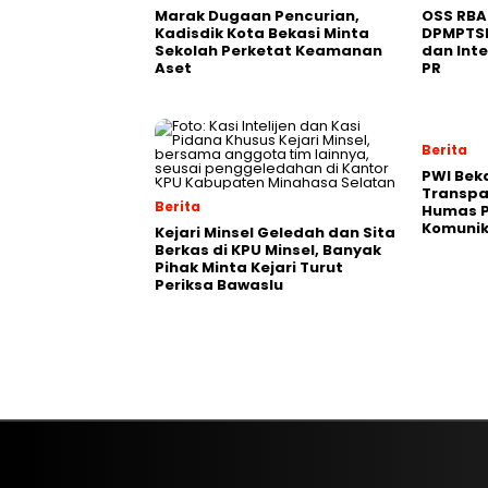
‎Marak Dugaan Pencurian,
‎OSS RBA
Kadisdik Kota Bekasi Minta
DPMPTSP
Sekolah Perketat Keamanan
dan Inte
Aset
PR
Berita
PWI Bek
Transpar
Berita
Humas P
Komunik
Kejari Minsel Geledah dan Sita
Berkas di KPU Minsel, Banyak
Pihak Minta Kejari Turut
Periksa Bawaslu