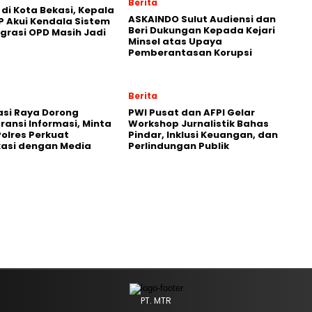
Berita
 di Kota Bekasi, Kepala
ASKAINDO Sulut Audiensi dan
 Akui Kendala Sistem
Beri Dukungan Kepada Kejari
grasi OPD Masih Jadi
Minsel atas Upaya
Pemberantasan Korupsi
Berita
asi Raya Dorong
PWI Pusat dan AFPI Gelar
ansi Informasi, Minta
Workshop Jurnalistik Bahas
olres Perkuat
Pindar, Inklusi Keuangan, dan
asi dengan Media
Perlindungan Publik
PT. MTR