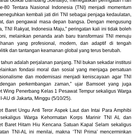
rtai Golkar Bambang Soesatyo, menegaskan peringatan Hari
e-80 Tentara Nasional Indonesia (TNI) menjadi momentum
meneguhkan kembali jati diri TNI sebagai penjaga kedaulatan,
yat, dan pengawal masa depan bangsa. Dengan mengusung
, TNI Rakyat, Indonesia Maju,” peringatan kali ini tidak boleh
oni, melainkan penanda arah baru transformasi TNI menuju
ahanan yang profesional, modern, dan adaptif di tengah
litik dan tantangan keamanan global yang terus berubah.
tahun adalah perjalanan panjang. TNI bukan sekadar institusi
elainkan fondasi moral dan sosial yang menjaga persatuan
esionalisme dan modernisasi menjadi keniscayaan agar TNI
n dengan perkembangan zaman,” ujar Bamsoet yang juga
et Wing Penerbang Kelas 1 Pesawat Tempur sekaligus Warga
-AU di Jakarta, Minggu (5/10/25).
t Baret Ungu Anti Teror Aspek Laut dan Intai Para Amphibi
 sekaligus Warga Kehormatan Korps Marinir TNI AL dan
et Baret Hitam Hiu Kencana Satuan Kapal Selam sekaligus
tan TNI-AL ini menilai, makna ‘TNI Prima’ mencerminkan