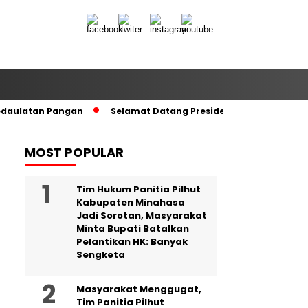
edaulatan Pangan
Selamat Datang Presiden RI di Tanah Kel
MOST POPULAR
Tim Hukum Panitia Pilhut
Kabupaten Minahasa
Jadi Sorotan, Masyarakat
Minta Bupati Batalkan
Pelantikan HK: Banyak
Sengketa
Masyarakat Menggugat,
Tim Panitia Pilhut