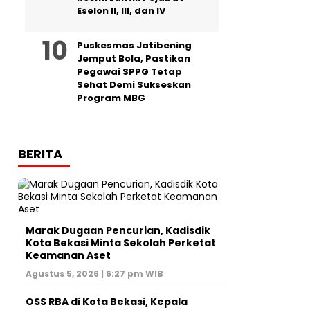
Eselon II, III, dan IV ‎
Puskesmas Jatibening
Jemput Bola, Pastikan
Pegawai SPPG Tetap
Sehat Demi Sukseskan
Program MBG
BERITA
‎Marak Dugaan Pencurian, Kadisdik
Kota Bekasi Minta Sekolah Perketat
Keamanan Aset
Agustus 5, 2026 | 6:27 pm WIB
‎OSS RBA di Kota Bekasi, Kepala