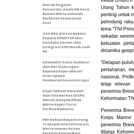
Ketua Umum Pa
‎Marak Dugaan
Ulang Tahun k
Pencurian, Kadisdik Kota
Bekasi Minta Sekolah
penting untuk 
Perketat Keamanan
pelindung rak
Aset
tema “TNI Prima
‎OSS RBA di Kota Bekasi,
sekadar serem
Kepala DPMPTSP Akui
Kendala Sistem dan
kekuatan pert
Integrasi OPD Masih Jadi
dinamika geopo
PR
ASKAINDO Sulut Audiensi
“Delapan puluh 
dan Beri Dukungan
pertahanan, m
Kepada Kejari Minsel
atas Upaya
nasional. Prof
Pemberantasan Korupsi
tetap releva
Kejari Minsel Geledah
penerima Brev
dan Sita Berkas di KPU
Kehormatan TNI
Minsel, Banyak Pihak
Minta Kejari Turut
Periksa Bawaslu
Penerima Breve
Korps Marinir
PWI Bekasi Raya Dorong
Transparansi Informasi,
penerima Brev
Minta Humas Polres
Warga Kehorma
Perkuat Komunikasi