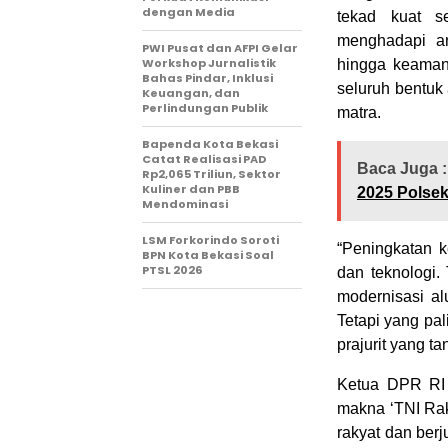
dengan Media
tekad kuat se
menghadapi an
PWI Pusat dan AFPI Gelar
Workshop Jurnalistik
hingga keamana
Bahas Pindar, Inklusi
seluruh bentuk 
Keuangan, dan
Perlindungan Publik
matra.
Bapenda Kota Bekasi
Catat Realisasi PAD
Baca Juga :
Rp2,065 Triliun, Sektor
Kuliner dan PBB
2025 Polse
Mendominasi
‎LSM Forkorindo Soroti
“Peningkatan 
BPN Kota Bekasi Soal
PTSL 2026 ‎
dan teknologi.
modernisasi al
Tetapi yang pa
prajurit yang t
Ketua DPR RI 
makna ‘TNI Raky
rakyat dan ber