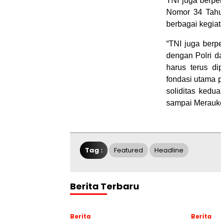
TNI juga berpe
Nomor 34 Tahu
berbagai kegia
“TNI juga berpe
dengan Polri 
harus terus di
fondasi utama 
soliditas kedu
sampai Merauke
Tag :
Featured
Headline
Berita Terbaru
Berita
Berita