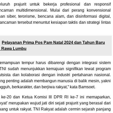
luruh prajurit untuk bekerja profesional dan responsif
caman multidimensional. Mulai dari perang konvensional
n siber, terorisme, bencana alam, dan disinformasi digital,
ancaman tersebut menuntut kesiapan taktis dan strategi lintas
Pelayanan Prima Pos Pam Natal 2024 dan Tahun Baru
k Rawa Lumbu
kemampuan tempur harus dibarengi dengan integrasi sistem
 TNI sudah menunjukkan kemajuan signifikan lewat program
utsista dan kolaborasi dengan industri pertahanan nasional.
ling penting adalah membangun manusia di balik mesin, yakni
angguh, berkarakter, dan berjiwa rakyat,” kata Bamsoet.
ke-20 dan Ketua Komisi III DPR RI ke-7 ini memaparkan,
at’ merupakan wujud jati diri sejati prajurit yang berasal dari
juang untuk rakyat. TNI Rakyat adalah cermin sejarah panjang