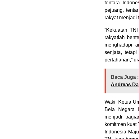
tentara Indone
pejuang, tenta
rakyat menjadi 
“Kekuatan TNI
rakyatlah bent
menghadapi a
senjata, tetap
pertahanan,” ur
Baca Juga :
Andreas Da
Wakil Ketua U
Bela Negara F
menjadi bagi
komitmen kuat 
Indonesia Maju