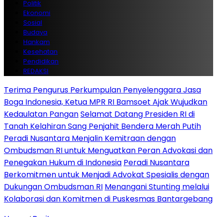
Politik
Ekonomi
Sosial
Budaya
Hankam
Kesehatan
Pendidikan
REDAKSI
Terima Pengurus Perkumpulan Penyelenggara Jasa
Boga Indonesia, Ketua MPR RI Bamsoet Ajak Wujudkan
Kedaulatan Pangan
Selamat Datang Presiden RI di
Tanah Kelahiran Sang Penjahit Bendera Merah Putih
Peradi Nusantara Menjalin Kemitraan dengan
Ombudsman RI untuk Menguatkan Peran Advokasi dan
Penegakan Hukum di Indonesia
Peradi Nusantara
Berkomitmen untuk Menjadi Advokat Spesialis dengan
Dukungan Ombudsman RI
Menangani Stunting melalui
Kolaborasi dan Komitmen di Puskesmas Bantargebang