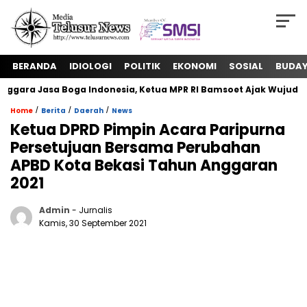
BERANDA
IDIOLOGI
POLITIK
EKONOMI
SOSIAL
BUDA
ra Jasa Boga Indonesia, Ketua MPR RI Bamsoet Ajak Wujudkan 
/
/
/
Home
Berita
Daerah
News
Ketua DPRD Pimpin Acara Paripurna
Persetujuan Bersama Perubahan
APBD Kota Bekasi Tahun Anggaran
2021
Admin
- Jurnalis
Kamis, 30 September 2021