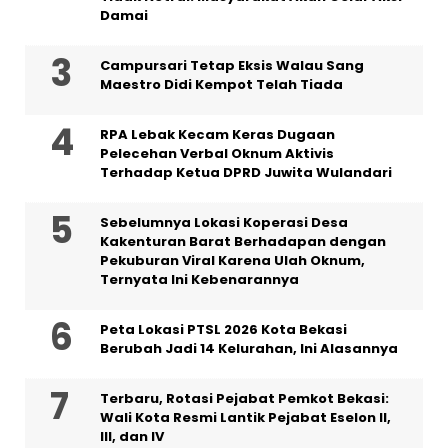
Damai
Campursari Tetap Eksis Walau Sang
Maestro Didi Kempot Telah Tiada
RPA Lebak Kecam Keras Dugaan
Pelecehan Verbal Oknum Aktivis
Terhadap Ketua DPRD Juwita Wulandari
Sebelumnya Lokasi Koperasi Desa
Kakenturan Barat Berhadapan dengan
Pekuburan Viral Karena Ulah Oknum,
Ternyata Ini Kebenarannya
Peta Lokasi PTSL 2026 Kota Bekasi
Berubah Jadi 14 Kelurahan, Ini Alasannya
‎Terbaru, Rotasi Pejabat Pemkot Bekasi:
Wali Kota Resmi Lantik Pejabat Eselon II,
III, dan IV ‎