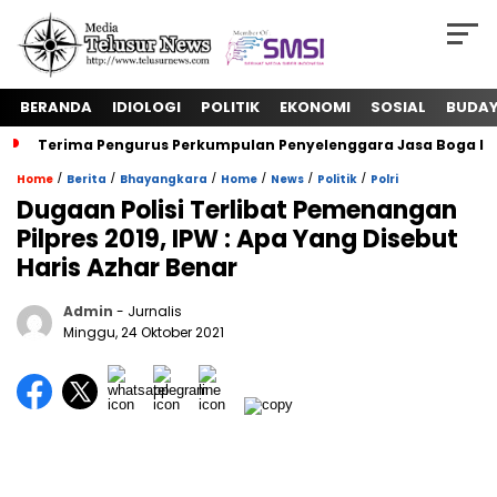
BERANDA
IDIOLOGI
POLITIK
EKONOMI
SOSIAL
BUDA
Terima Pengurus Perkumpulan Penyelenggara Jasa Boga In
/
/
/
/
/
/
Home
Berita
Bhayangkara
Home
News
Politik
Polri
Dugaan Polisi Terlibat Pemenangan
Pilpres 2019, IPW : Apa Yang Disebut
Haris Azhar Benar
Admin
- Jurnalis
Minggu, 24 Oktober 2021