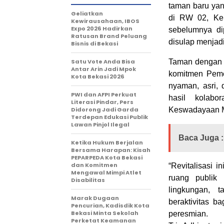
taman baru yan
‎Geliatkan
di RW 02, Kel
Kewirausahaan, IBOS
Expo 2026 Hadirkan
sebelumnya di
Ratusan Brand Peluang
disulap menjadi
Bisnis di Bekasi
Satu Vote Anda Bisa
Taman dengan p
Antar Arin Jadi Mpok
komitmen Peme
Kota Bekasi 2026
nyaman, asri, 
PWI dan AFPI Perkuat
hasil kolab
Literasi Pindar, Pers
Didorong Jadi Garda
Keswadayaan M
Terdepan Edukasi Publik
Lawan Pinjol Ilegal
Baca Juga :
Ketika Hukum Berjalan
Bersama Harapan: Kisah
PEPARPEDA Kota Bekasi
dan Komitmen
“Revitalisasi 
Mengawal Mimpi Atlet
ruang publik
Disabilitas
lingkungan, t
‎Marak Dugaan
beraktivitas ba
Pencurian, Kadisdik Kota
Bekasi Minta Sekolah
peresmian.
Perketat Keamanan