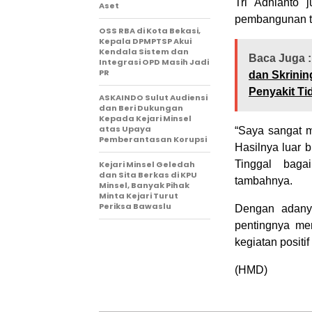
Tri Adhianto 
Aset
pembangunan ta
‎OSS RBA di Kota Bekasi,
Kepala DPMPTSP Akui
Kendala Sistem dan
Baca Juga :
Integrasi OPD Masih Jadi
PR
dan Skrinin
Penyakit Ti
ASKAINDO Sulut Audiensi
dan Beri Dukungan
Kepada Kejari Minsel
atas Upaya
“Saya sangat m
Pemberantasan Korupsi
Hasilnya luar 
Tinggal baga
Kejari Minsel Geledah
dan Sita Berkas di KPU
tambahnya.
Minsel, Banyak Pihak
Minta Kejari Turut
Periksa Bawaslu
Dengan adanya
pentingnya me
kegiatan positi
(HMD)