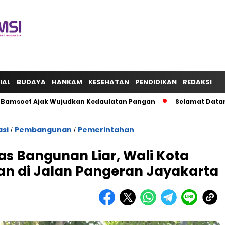
IAL
BUDAYA
HANKAM
KESEHATAN
PENDIDIKAN
REDAKSI
soet Ajak Wujudkan Kedaulatan Pangan
Selamat Datang Pres
asi
Pembangunan
Pemerintahan
/
/
kas Bangunan Liar, Wali Kota
n di Jalan Pangeran Jayakarta