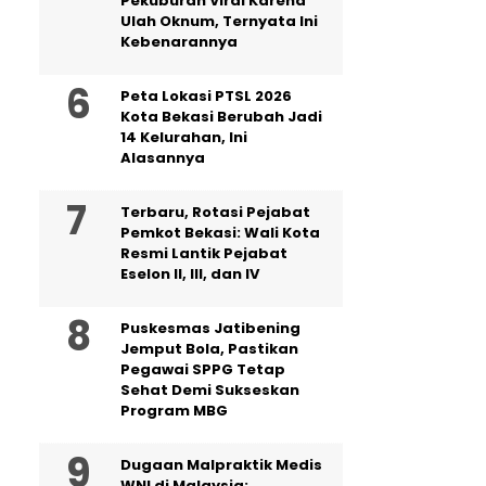
Pekuburan Viral Karena
Ulah Oknum, Ternyata Ini
Kebenarannya
Peta Lokasi PTSL 2026
Kota Bekasi Berubah Jadi
14 Kelurahan, Ini
Alasannya
‎Terbaru, Rotasi Pejabat
Pemkot Bekasi: Wali Kota
Resmi Lantik Pejabat
Eselon II, III, dan IV ‎
Puskesmas Jatibening
Jemput Bola, Pastikan
Pegawai SPPG Tetap
Sehat Demi Sukseskan
Program MBG
‎Dugaan Malpraktik Medis
WNI di Malaysia: