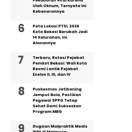
Pekuburan Viral Karena
Ulah Oknum, Ternyata Ini
Kebenarannya
Peta Lokasi PTSL 2026
Kota Bekasi Berubah Jadi
14 Kelurahan, Ini
Alasannya
‎Terbaru, Rotasi Pejabat
Pemkot Bekasi: Wali Kota
Resmi Lantik Pejabat
Eselon II, III, dan IV ‎
Puskesmas Jatibening
Jemput Bola, Pastikan
Pegawai SPPG Tetap
Sehat Demi Sukseskan
Program MBG
‎Dugaan Malpraktik Medis
WNI di Malaysia: