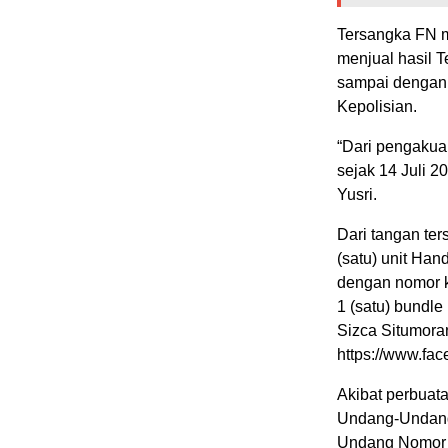
Tersangka FN m
menjual hasil T
sampai dengan 
Kepolisian.
“Dari pengakuan
sejak 14 Juli 2
Yusri.
Dari tangan te
(satu) unit Ha
dengan nomor k
1 (satu) bundl
Sizca Situmoran
https://www.fa
Akibat perbuata
Undang-Undang
Undang Nomor 1