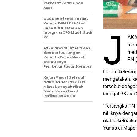
Perketat Keamanan
Aset
‎OSS RBA di Kota Bekasi,
Kepala DPMPTSP Akui
Kendala Sistem dan
J
Integrasi OPD Masih Jadi
PR
AKA
men
ASKAINDO Sulut Audiensi
medi
dan Beri Dukungan
Kepada Kejari Minsel
FN 
atas Upaya
Pemberantasan Korupsi
Dalam keteran
Kejari Minsel Geledah
mengatakan, ka
dan Sita Berkas di KPU
tersebut denga
Minsel, Banyak Pihak
Minta Kejari Turut
tanggal 23 Juli
Periksa Bawaslu
“Tersangka FN 
miliknya dengan
olah dikeluarka
Yunus di Mapol