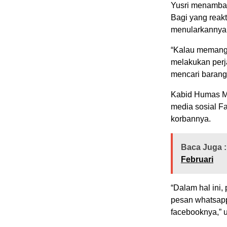
Yusri menambah
Bagi yang reakt
menularkannya 
“Kalau memang m
melakukan perj
mencari barang-b
Kabid Humas Me
media sosial F
korbannya.
Baca Juga :
Februari
“Dalam hal ini
pesan whatsapp
facebooknya,” 