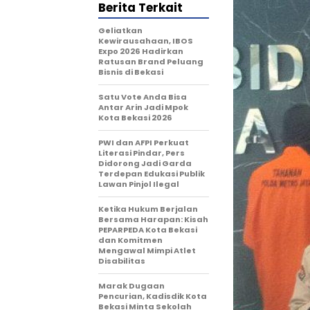
Berita Terkait
‎Geliatkan
Kewirausahaan, IBOS
Expo 2026 Hadirkan
Ratusan Brand Peluang
Bisnis di Bekasi
Satu Vote Anda Bisa
Antar Arin Jadi Mpok
Kota Bekasi 2026
PWI dan AFPI Perkuat
Literasi Pindar, Pers
Didorong Jadi Garda
Terdepan Edukasi Publik
Lawan Pinjol Ilegal
Ketika Hukum Berjalan
Bersama Harapan: Kisah
PEPARPEDA Kota Bekasi
dan Komitmen
Mengawal Mimpi Atlet
Disabilitas
‎Marak Dugaan
Pencurian, Kadisdik Kota
Bekasi Minta Sekolah