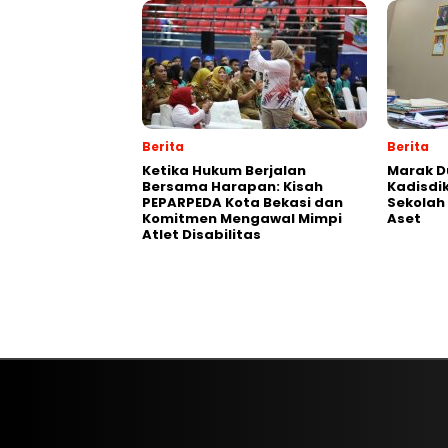
Berita
Berita
Ketika Hukum Berjalan
‎Marak 
Bersama Harapan: Kisah
Kadisdik
PEPARPEDA Kota Bekasi dan
Sekolah
Komitmen Mengawal Mimpi
Aset
Atlet Disabilitas