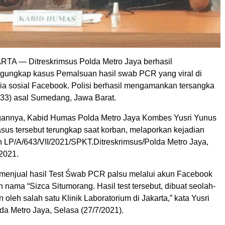
RTA — Ditreskrimsus Polda Metro Jaya berhasil
gungkap kasus Pemalsuan hasil swab PCR yang viral di
a sosial Facebook. Polisi berhasil mengamankan tersangka
(33) asal Sumedang, Jawa Barat.
gannya, Kabid Humas Polda Metro Jaya Kombes Yusri Yunus
sus tersebut terungkap saat korban, melaporkan kejadian
n LP/A/643/VII/2021/SPKT.Ditreskrimsus/Polda Metro Jaya,
 2021.
menjual hasil Test Śwab PCR palsu melalui akun Facebook
 nama “Sizca Situmorang. Hasil test tersebut, dibuat seolah-
n oleh salah satu Klinik Laboratorium di Jakarta,” kata Yusri
da Metro Jaya, Selasa (27/7/2021).