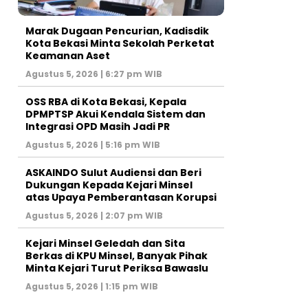
‎Marak Dugaan Pencurian, Kadisdik
Kota Bekasi Minta Sekolah Perketat
Keamanan Aset
Agustus 5, 2026 | 6:27 pm WIB
‎OSS RBA di Kota Bekasi, Kepala
DPMPTSP Akui Kendala Sistem dan
Integrasi OPD Masih Jadi PR
Agustus 5, 2026 | 5:16 pm WIB
ASKAINDO Sulut Audiensi dan Beri
Dukungan Kepada Kejari Minsel
atas Upaya Pemberantasan Korupsi
Agustus 5, 2026 | 2:07 pm WIB
Kejari Minsel Geledah dan Sita
Berkas di KPU Minsel, Banyak Pihak
Minta Kejari Turut Periksa Bawaslu
Agustus 5, 2026 | 1:15 pm WIB