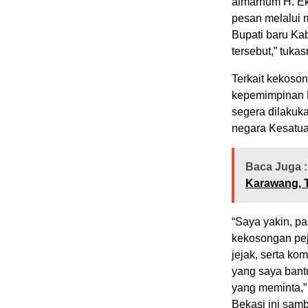
almarhum H. Ek
pesan melalui me
Bupati baru Ka
tersebut,” tukas
Terkait kekoson
kepemimpinan P
segera dilakuk
negara Kesatua
Baca Juga :
Karawang, T
“Saya yakin, p
kekosongan pej
jejak, serta ko
yang saya bantu
yang meminta,
Bekasi ini samb