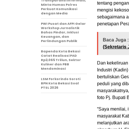
Transparansi Informasi,
tentang pengan
Minta Humas Polres
Perkuat Komunikasi
mengisi kekoso
dengan Media
sebagaimana a
PWI Pusat dan AFPI Gelar
penetapan Per
Workshop Jurnalistik
Bahas Pindar, Inklusi
Keuangan, dan
Baca Juga :
Perlindungan Publik
(Sekretaris
Bapenda Kota Bekasi
Catat Realisasi PAD
Rp2,065 Triliun, Sektor
Dan kekeliruan
Kuliner dan PBB
Mendominasi
Industri (Kadin
bertuliskan Ge
‎LSM Forkorindo Soroti
BPN Kota Bekasi Soal
peduli yang di
PTSL 2026 ‎
masyarakatnya,
foto Pj. Bupati
“Saya menilai,
masyarakat Kab
melanjutkan ar