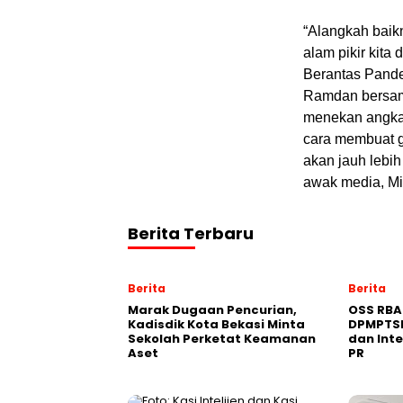
“Alangkah baikn
alam pikir kit
Berantas Pande
Ramdan bersama
menekan angka 
cara membuat ge
akan jauh lebi
awak media, Mi
Berita Terbaru
Berita
Berita
‎Marak Dugaan Pencurian,
‎OSS RBA
Kadisdik Kota Bekasi Minta
DPMPTSP
Sekolah Perketat Keamanan
dan Inte
Aset
PR