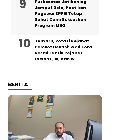
Puskesmas Jatibening
Jemput Bola, Pastikan
Pegawai SPPG Tetap
Sehat Demi Sukseskan
Program MBG
‎Terbaru, Rotasi Pejabat
Pemkot Bekasi: Wali Kota
Resmi Lantik Pejabat
Eselon II, III, dan IV ‎
BERITA