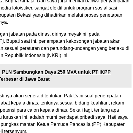
a Supria Atmaja. Dan saya juga menilai bahwa penyampaian
dia foto/stiker, sangat efektif untuk program sosialisasi
bupaten Bekasi yang dihadirkan melalui proses penetapan
nya.
gan jabatan pada dinas, dirinya meyakini, pada
j. Bupati saat ini, penempatan kekosongan jabatan akan
an sesuai peraturan dan perundang-undangan yang berlaku di
n Republik Indonesia (NKRI) ini.
PLN Sambungkan Daya 250 MVA untuk PT IKPP
erbesar di Jawa Barat
astinya akan segera ditentukan Pak Dani soal penempatan
abat kepala dinas, tentunya sesuai bidang keahlian, rekam
mpetensi para calon kepala dinas. Sekali lagi, tentang apa
 luruskan ini, adalah murni pendapat pribadi saya. Hati saya
” pungkas mantan Ketua Pemuda Pancasila (PP) Kabupaten
il tersenyum.