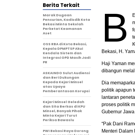
Berita Terkait
B
‎Marak Dugaan
E
Pencurian, Kadisdik Kota
m
Bekasi Minta Sekolah
Perketat Keamanan
f
Aset
t
‎OSS RBA di Kota Bekasi,
K
Kepala DPMPTSP Akui
Bekasi, H. Yam
Kendala Sistem dan
Integrasi OPD Masih Jadi
PR
Haji Yaman meni
dibangun melalu
ASKAINDO Sulut Audiensi
dan Beri Dukungan
Kepada Kejari Minsel
Dia memaparkan,
atas Upaya
politik apapun 
Pemberantasan Korupsi
lantaran penet
Kejari Minsel Geledah
proses politik
dan Sita Berkas di KPU
Minsel, Banyak Pihak
Gubernur Jawa 
Minta Kejari Turut
Periksa Bawaslu
“Pak Dani Ramd
PWI Bekasi Raya Dorong
Menteri Dalam 