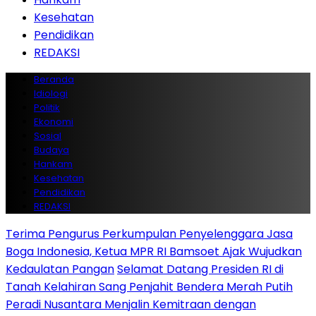
Kesehatan
Pendidikan
REDAKSI
Beranda
Idiologi
Politik
Ekonomi
Sosial
Budaya
Hankam
Kesehatan
Pendidikan
REDAKSI
Terima Pengurus Perkumpulan Penyelenggara Jasa
Boga Indonesia, Ketua MPR RI Bamsoet Ajak Wujudkan
Kedaulatan Pangan
Selamat Datang Presiden RI di
Tanah Kelahiran Sang Penjahit Bendera Merah Putih
Peradi Nusantara Menjalin Kemitraan dengan