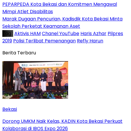
PEPARPEDA Kota Bekasi dan Komitmen Mengawal
Mimpi Atlet Disabilitas
‎Marak Dugaan Pencurian, Kadisdik Kota Bekasi Minta
Sekolah Perketat Keamanan Aset
Tag :
Aktivis HAM
Chanel YouTube
Haris Azhar
Pilpres
2019
Polisi Terlibat Pemenangan
Refly Harun
Berita Terbaru
Bekasi
Dorong UMKM Naik Kelas, KADIN Kota Bekasi Perkuat
Kolaborasi di IBOS Expo 2026