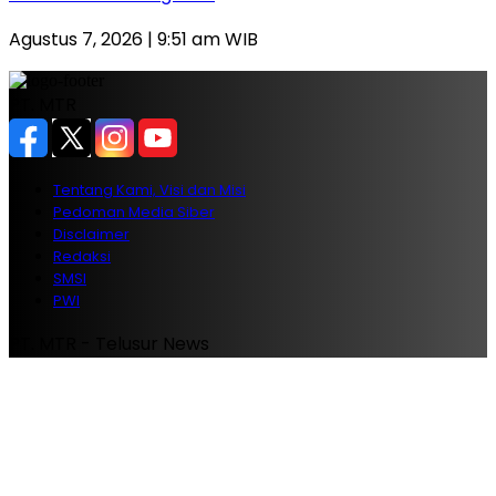
Agustus 7, 2026 | 9:51 am WIB
PT. MTR
Tentang Kami, Visi dan Misi
Pedoman Media Siber
Disclaimer
Redaksi
SMSI
PWI
PT. MTR - Telusur News