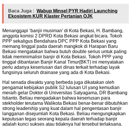
Baca Juga :
Wabup Minsel PYR Hadiri Launching
Ekosistem KUR Klaster Pertanian OJK
Menanggapi ‘banjir musiman’ di Kota Bekasi, H. Bambang,
anggota komisi 2 DPRD Kota Bekasi angkat bicara. Tokoh
PPP sekaligus Bendahara DPC PPP Kota Bekasi yang
memang tinggal pada daerah mangkok di Harapan Baru
Bekasi mengatakan bahwa butuh double serius untuk paling
tidak meminimalisir banjir di Kota Bekasi. Tokoh PPP yang
tinggal dibantaran Banjir Kanal Timur(BKT) ini menyatakan
perlu adanya keseriusan dari dinas terkait terhadap layak
fungsinya seluruh drainase yang ada di Kota Bekasi.
Hal senada diwaktu yang berbeda juga dikatakan oleh
pengamat kebijakan publik S2 lulusan UI yang kemudian
meraih gelar Doktor di Universitas Satyagama, DR Bambang
Istianto. Beliau mengadakan bahwa keseriusan para
stekholder terutama Walikota Bekasi benar-benar dibutuhkan
strong leadership yang kuat dalam hal pengentasan banjir
langganan disejumlah Kota Bekasi. Beliau mengungkapkan
keputusan tegas seorang kepala daerah terhadap banjir
adalah kunci sukses atau tidaknya hal tersebut terlaksana.