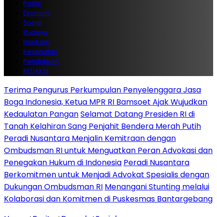
Politik
Ekonomi
Sosial
Budaya
Hankam
Kesehatan
Pendidikan
REDAKSI
Terima Pengurus Perkumpulan Penyelenggara Jasa
Boga Indonesia, Ketua MPR RI Bamsoet Ajak Wujudkan
Kedaulatan Pangan
Selamat Datang Presiden RI di
Tanah Kelahiran Sang Penjahit Bendera Merah Putih
Peradi Nusantara Menjalin Kemitraan dengan
Ombudsman RI untuk Menguatkan Peran Advokasi dan
Penegakan Hukum di Indonesia
Peradi Nusantara
Berkomitmen untuk Menjadi Advokat Spesialis dengan
Dukungan Ombudsman RI
Menangani Stunting melalui
Kolaborasi dan Komitmen di Puskesmas Bantargebang