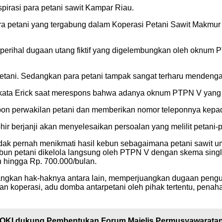
pirasi para petani sawit Kampar Riau.
ara petani yang tergabung dalam Koperasi Petani Sawit Makmu
 perihal dugaan utang fiktif yang digelembungkan oleh oknu
etani. Sedangkan para petani tampak sangat terharu mendenga
, kata Erick saat merespons bahwa adanya oknum PTPN V yang
epon perwakilan petani dan memberikan nomor teleponnya kepa
hir berjanji akan menyelesaikan persoalan yang melilit petani-
tidak pernah menikmati hasil kebun sebagaimana petani sawit
kebun petani dikelola langsung oleh PTPN V dengan skema sin
 hingga Rp. 700.000/bulan.
angkan hak-haknya antara lain, memperjuangkan dugaan penguas
koperasi, adu domba antarpetani oleh pihak tertentu, penahan
 OKI dukung Pembentukan Forum Majelis Permusyawaratan