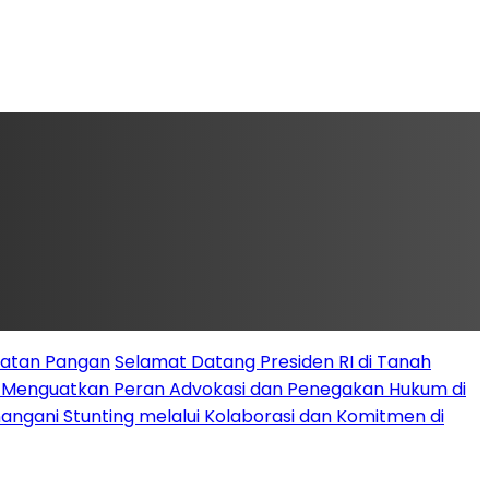
latan Pangan
Selamat Datang Presiden RI di Tanah
k Menguatkan Peran Advokasi dan Penegakan Hukum di
angani Stunting melalui Kolaborasi dan Komitmen di