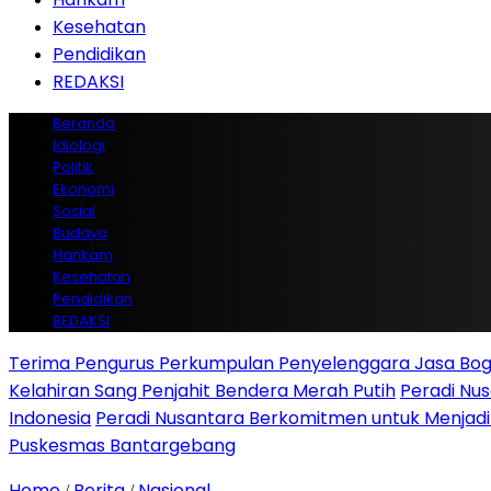
Kesehatan
Pendidikan
REDAKSI
Beranda
Idiologi
Politik
Ekonomi
Sosial
Budaya
Hankam
Kesehatan
Pendidikan
REDAKSI
Terima Pengurus Perkumpulan Penyelenggara Jasa Boga
Kelahiran Sang Penjahit Bendera Merah Putih
Peradi Nu
Indonesia
Peradi Nusantara Berkomitmen untuk Menjad
Puskesmas Bantargebang
Home
Berita
Nasional
/
/