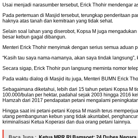
Usai menjadi narasumber tersebut, Erick Thohir mendengar as
Pada pertemuan di Masjid tersebut, terungkap penderitaan p
haknya atas tanah dan kemitraan yang tidak sehat.
Selain soal lahan yang diserobot, Kopsa M juga mengadukan
besar kebun gagal dibangun.
Menteri Erick Thohir menyimak dengan serius semua aduan p
“Kasih tau saya nama-namanya, akan saya tindak langsung”
Secara sigap, Erick Thohir pun langsung meminta nomor tel
Pada waktu dialog di Masjid itu juga, Menteri BUMN Erick Tho
Sebagaimana diketahui, lebih dari 15 tahun petani Kopsa M 
100.000/bulan per hektar, padahal sejak 2003 hingga 2016 
Hamzah dari 2017 pendapatan petani mengalami peningkatan
Hingga saat ini petani-petani Kopsa M masih terus memperju
utang pembangunan kebun yang tidak akuntabel, penghancuran 
kriminalisasi Ketua Koperasi dan dua orang petani lainnya.
Baca Juga :
Ketua MPR RI Bamsoet: 24 Dubes Negara