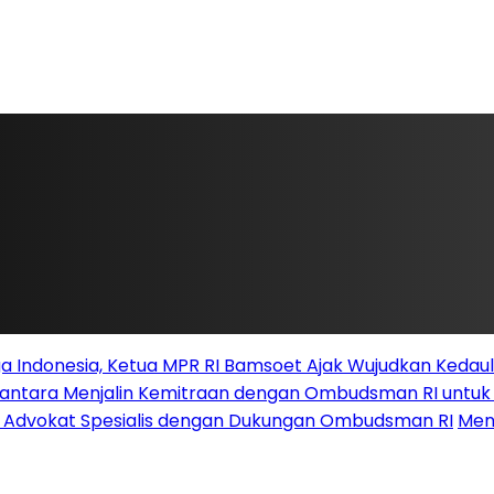
 Indonesia, Ketua MPR RI Bamsoet Ajak Wujudkan Kedau
santara Menjalin Kemitraan dengan Ombudsman RI untu
i Advokat Spesialis dengan Dukungan Ombudsman RI
Men