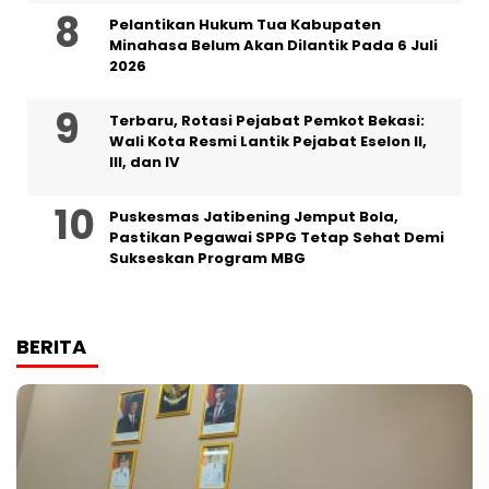
Pelantikan Hukum Tua Kabupaten
Minahasa Belum Akan Dilantik Pada 6 Juli
2026
‎Terbaru, Rotasi Pejabat Pemkot Bekasi:
Wali Kota Resmi Lantik Pejabat Eselon II,
III, dan IV ‎
Puskesmas Jatibening Jemput Bola,
Pastikan Pegawai SPPG Tetap Sehat Demi
Sukseskan Program MBG
BERITA