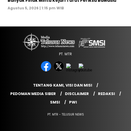
Banyak Pihak Minta Kejari Turut Periksa Bawaslu
Agustus 5, 2026 | 1:15 pm WIB
PT. MTR
TENTANG KAMI, VISI DAN MISI
PEDOMAN MEDIA SIBER
DISCLAIMER
REDAKSI
SMSI
PWI
PT. MTR - TELUSUR NEWS