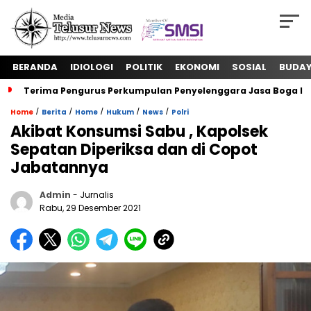
BERANDA
IDIOLOGI
POLITIK
EKONOMI
SOSIAL
BUDA
Terima Pengurus Perkumpulan Penyelenggara Jasa Boga In
/
/
/
/
/
Home
Berita
Home
Hukum
News
Polri
Akibat Konsumsi Sabu , Kapolsek
Sepatan Diperiksa dan di Copot
Jabatannya
Admin
- Jurnalis
Rabu, 29 Desember 2021