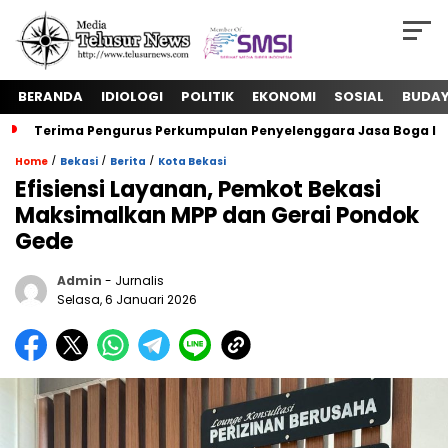
BERANDA
IDIOLOGI
POLITIK
EKONOMI
SOSIAL
BUDA
Terima Pengurus Perkumpulan Penyelenggara Jasa Boga In
/
/
/
Home
Bekasi
Berita
Kota Bekasi
Efisiensi Layanan, Pemkot Bekasi
Maksimalkan MPP dan Gerai Pondok
Gede
Admin
- Jurnalis
Selasa, 6 Januari 2026