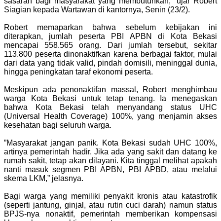
sasaran bagi masyarakat yang membutuhkan,” ujar Robert
Siagian kepada Wartawan di kantornya, Senin (23/2).
‎Robert memaparkan bahwa sebelum kebijakan ini
diterapkan, jumlah peserta PBI APBN di Kota Bekasi
mencapai 558.565 orang. Dari jumlah tersebut, sekitar
113.800 peserta dinonaktifkan karena berbagai faktor, mulai
dari data yang tidak valid, pindah domisili, meninggal dunia,
hingga peningkatan taraf ekonomi peserta.
‎Meskipun ada penonaktifan massal, Robert menghimbau
warga Kota Bekasi untuk tetap tenang. Ia menegaskan
bahwa Kota Bekasi telah menyandang status UHC
(Universal Health Coverage) 100%, yang menjamin akses
kesehatan bagi seluruh warga.
‎”Masyarakat jangan panik. Kota Bekasi sudah UHC 100%,
artinya pemerintah hadir. Jika ada yang sakit dan datang ke
rumah sakit, tetap akan dilayani. Kita tinggal melihat apakah
nanti masuk segmen PBI APBN, PBI APBD, atau melalui
skema LKM,” jelasnya.
‎Bagi warga yang memiliki penyakit kronis atau katastrofik
(seperti jantung, ginjal, atau rutin cuci darah) namun status
BPJS-nya nonaktif, pemerintah memberikan kompensasi