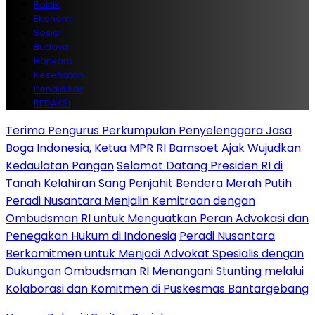
Politik
Ekonomi
Sosial
Budaya
Hankam
Kesehatan
Pendidikan
REDAKSI
Terima Pengurus Perkumpulan Penyelenggara Jasa
Boga Indonesia, Ketua MPR RI Bamsoet Ajak Wujudkan
Kedaulatan Pangan
Selamat Datang Presiden RI di
Tanah Kelahiran Sang Penjahit Bendera Merah Putih
Peradi Nusantara Menjalin Kemitraan dengan
Ombudsman RI untuk Menguatkan Peran Advokasi dan
Penegakan Hukum di Indonesia
Peradi Nusantara
Berkomitmen untuk Menjadi Advokat Spesialis dengan
Dukungan Ombudsman RI
Menangani Stunting melalui
Kolaborasi dan Komitmen di Puskesmas Bantargebang