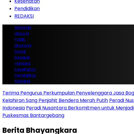
Kesehatan
Pendidikan
REDAKSI
Beranda
Idiologi
Politik
Ekonomi
Sosial
Budaya
Hankam
Kesehatan
Pendidikan
REDAKSI
Terima Pengurus Perkumpulan Penyelenggara Jasa Boga
Kelahiran Sang Penjahit Bendera Merah Putih
Peradi Nu
Indonesia
Peradi Nusantara Berkomitmen untuk Menjad
Puskesmas Bantargebang
Berita
Bhayangkara