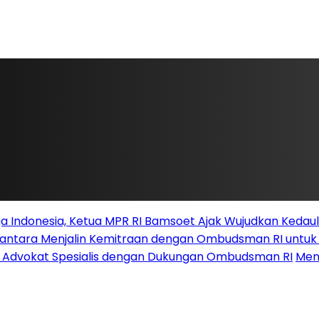
 Indonesia, Ketua MPR RI Bamsoet Ajak Wujudkan Kedau
santara Menjalin Kemitraan dengan Ombudsman RI untu
i Advokat Spesialis dengan Dukungan Ombudsman RI
Men