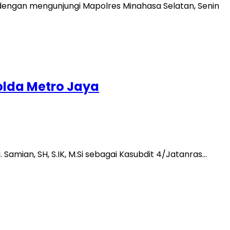
rja dengan mengunjungi Mapolres Minahasa Selatan, Senin
olda Metro Jaya
amian, SH, S.IK, M.Si sebagai Kasubdit 4/Jatanras…