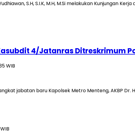
. Yudhiawan, S.H, S.I.K, M.H, M.Si melakukan Kunjungan Ke
Kasubdit 4/Jatanras Ditreskrimum P
:35 WIB
gkat jabatan baru Kapolsek Metro Menteng, AKBP Dr. H. S
2 WIB