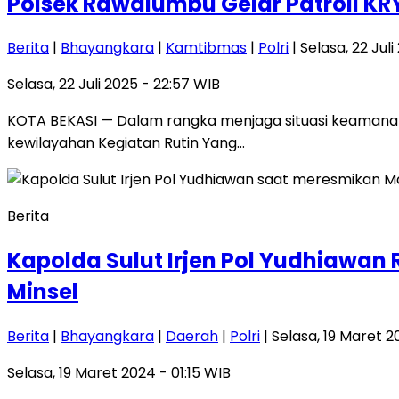
Polsek Rawalumbu Gelar Patroli KR
Berita
|
Bhayangkara
|
Kamtibmas
|
Polri
| Selasa, 22 Jul
Selasa, 22 Juli 2025 - 22:57 WIB
KOTA BEKASI — Dalam rangka menjaga situasi keamanan
kewilayahan Kegiatan Rutin Yang…
Berita
Kapolda Sulut Irjen Pol Yudhiawan
Minsel
Berita
|
Bhayangkara
|
Daerah
|
Polri
| Selasa, 19 Maret 2
Selasa, 19 Maret 2024 - 01:15 WIB