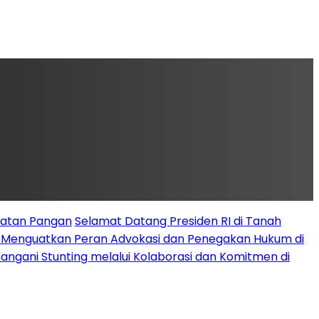
latan Pangan
Selamat Datang Presiden RI di Tanah
k Menguatkan Peran Advokasi dan Penegakan Hukum di
angani Stunting melalui Kolaborasi dan Komitmen di