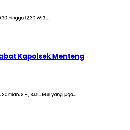
.30 hingga 12.30 WIB….
. Jabat Kapolsek Menteng
mian, S.H., S.I.K., M.Si yang juga…