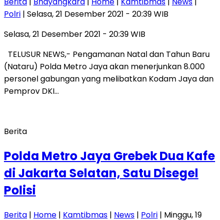
Berita
|
Bhayangkara
|
Home
|
Kamtibmas
|
News
|
Polri
| Selasa, 21 Desember 2021 - 20:39 WIB
Selasa, 21 Desember 2021 - 20:39 WIB
TELUSUR NEWS,- Pengamanan Natal dan Tahun Baru
(Nataru) Polda Metro Jaya akan menerjunkan 8.000
personel gabungan yang melibatkan Kodam Jaya dan
Pemprov DKI…
Berita
Polda Metro Jaya Grebek Dua Kafe
di Jakarta Selatan, Satu Disegel
Polisi
Berita
|
Home
|
Kamtibmas
|
News
|
Polri
| Minggu, 19