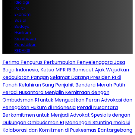
Idiologi
Politik
Ekonomi
Sosial
Budaya
Hankam
Kesehatan
Pendidikan
REDAKSI
Terima Pengurus Perkumpulan Penyelenggara Jasa
Boga Indonesia, Ketua MPR RI Bamsoet Ajak Wujudkan
Kedaulatan Pangan
Selamat Datang Presiden RI di
Tanah Kelahiran Sang Penjahit Bendera Merah Putih
Peradi Nusantara Menjalin Kemitraan dengan
Ombudsman RI untuk Menguatkan Peran Advokasi dan
Penegakan Hukum di Indonesia
Peradi Nusantara
Berkomitmen untuk Menjadi Advokat Spesialis dengan
Dukungan Ombudsman RI
Menangani Stunting melalui
Kolaborasi dan Komitmen di Puskesmas Bantargebang