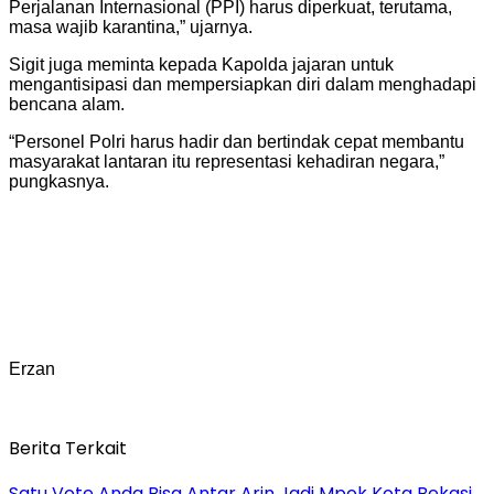
Perjalanan Internasional (PPI) harus diperkuat, terutama,
masa wajib karantina,” ujarnya.
Sigit juga meminta kepada Kapolda jajaran untuk
mengantisipasi dan mempersiapkan diri dalam menghadapi
bencana alam.
“Personel Polri harus hadir dan bertindak cepat membantu
masyarakat lantaran itu representasi kehadiran negara,”
pungkasnya.
Erzan
Berita Terkait
Satu Vote Anda Bisa Antar Arin Jadi Mpok Kota Bekasi