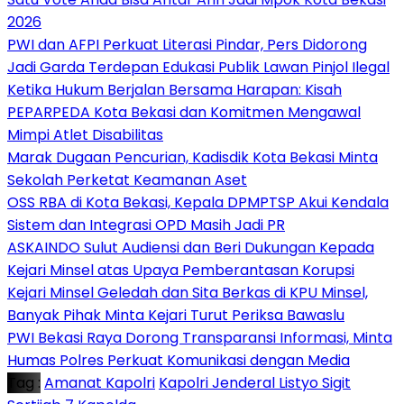
2026
PWI dan AFPI Perkuat Literasi Pindar, Pers Didorong
Jadi Garda Terdepan Edukasi Publik Lawan Pinjol Ilegal
Ketika Hukum Berjalan Bersama Harapan: Kisah
PEPARPEDA Kota Bekasi dan Komitmen Mengawal
Mimpi Atlet Disabilitas
‎Marak Dugaan Pencurian, Kadisdik Kota Bekasi Minta
Sekolah Perketat Keamanan Aset
‎OSS RBA di Kota Bekasi, Kepala DPMPTSP Akui Kendala
Sistem dan Integrasi OPD Masih Jadi PR
ASKAINDO Sulut Audiensi dan Beri Dukungan Kepada
Kejari Minsel atas Upaya Pemberantasan Korupsi
Kejari Minsel Geledah dan Sita Berkas di KPU Minsel,
Banyak Pihak Minta Kejari Turut Periksa Bawaslu
PWI Bekasi Raya Dorong Transparansi Informasi, Minta
Humas Polres Perkuat Komunikasi dengan Media
Tag :
Amanat Kapolri
Kapolri Jenderal Listyo Sigit