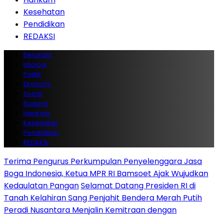
Kesehatan
Pendidikan
REDAKSI
Beranda
Idiologi
Politik
Ekonomi
Sosial
Budaya
Hankam
Kesehatan
Pendidikan
REDAKSI
Terima Pengurus Perkumpulan Penyelenggara Jasa
Boga Indonesia, Ketua MPR RI Bamsoet Ajak Wujudkan
Kedaulatan Pangan
Selamat Datang Presiden RI di
Tanah Kelahiran Sang Penjahit Bendera Merah Putih
Peradi Nusantara Menjalin Kemitraan dengan