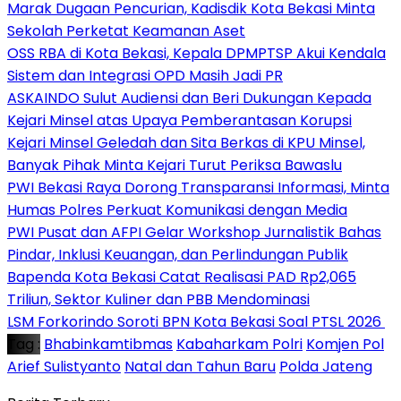
‎Marak Dugaan Pencurian, Kadisdik Kota Bekasi Minta
Sekolah Perketat Keamanan Aset
‎OSS RBA di Kota Bekasi, Kepala DPMPTSP Akui Kendala
Sistem dan Integrasi OPD Masih Jadi PR
ASKAINDO Sulut Audiensi dan Beri Dukungan Kepada
Kejari Minsel atas Upaya Pemberantasan Korupsi
Kejari Minsel Geledah dan Sita Berkas di KPU Minsel,
Banyak Pihak Minta Kejari Turut Periksa Bawaslu
PWI Bekasi Raya Dorong Transparansi Informasi, Minta
Humas Polres Perkuat Komunikasi dengan Media
PWI Pusat dan AFPI Gelar Workshop Jurnalistik Bahas
Pindar, Inklusi Keuangan, dan Perlindungan Publik
Bapenda Kota Bekasi Catat Realisasi PAD Rp2,065
Triliun, Sektor Kuliner dan PBB Mendominasi
‎LSM Forkorindo Soroti BPN Kota Bekasi Soal PTSL 2026 ‎
Tag :
Bhabinkamtibmas
Kabaharkam Polri
Komjen Pol
Arief Sulistyanto
Natal dan Tahun Baru
Polda Jateng