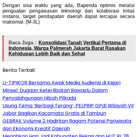
‎Dengan sisa waktu yang ada, Bapenda optimis melalui
penguatan pengawasan teknologi dan kolaborasi lintas
instansi, target pendapatan daerah dapat tercapai secara
maksimal. (M-3L)
Baca Juga :
Konsolidasi Tanah Vertikal Pertama di
Indonesia, Warga Palmerah Jakarta Barat Rasakan
Kehidupan Lebih Baik dan Sehat
Berita Terkait
LI-TIPIKOR Bersama Awak Media Audiensi di Kejari
Minsel: Dugaan Keterlibatan Bawaslu Dalam
Penyalahgunaan Hibah Pilkada
‎Usung Tema ‘Berbagi Terang’, PELPRIP GPdI Wilayah VII
Jabar Bagikan Kacamata Gratis di Tambun
GEBRAK Volume 2 Hadirkan Ragam Potensi Pariwisata
dan Ekonomi Kreatif Daerah
Meriahkan Hari Jadi Kabupaten Bekasi dan HUT RI, 28