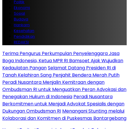
Politik
Ekonomi
Sosial
Budaya
Hankam
Kesehatan
Pendidikan
REDAKSI
Terima Pengurus Perkumpulan Penyelenggara Jasa
Boga Indonesia, Ketua MPR RI Bamsoet Ajak Wujudkan
Kedaulatan Pangan
Selamat Datang Presiden RI di
Tanah Kelahiran Sang Penjahit Bendera Merah Putih
Peradi Nusantara Menjalin Kemitraan dengan
Ombudsman RI untuk Menguatkan Peran Advokasi dan
Penegakan Hukum di Indonesia
Peradi Nusantara
Berkomitmen untuk Menjadi Advokat Spesialis dengan
Dukungan Ombudsman RI
Menangani Stunting melalui
Kolaborasi dan Komitmen di Puskesmas Bantargebang