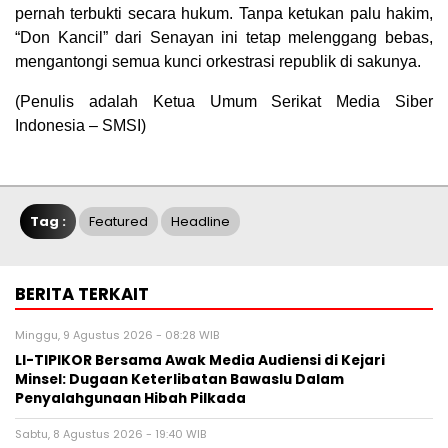
pernah terbukti secara hukum. Tanpa ketukan palu hakim,
“Don Kancil” dari Senayan ini tetap melenggang bebas,
mengantongi semua kunci orkestrasi republik di sakunya.
(Penulis adalah Ketua Umum Serikat Media Siber
Indonesia – SMSI)
Tag :
Featured
Headline
BERITA TERKAIT
Minggu, 9 Agustus 2026 - 08:28 WIB
LI-TIPIKOR Bersama Awak Media Audiensi di Kejari
Minsel: Dugaan Keterlibatan Bawaslu Dalam
Penyalahgunaan Hibah Pilkada
Sabtu, 8 Agustus 2026 - 19:40 WIB